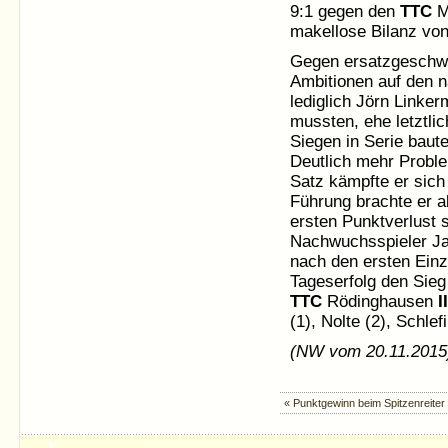
9:1 gegen den
TTC
Me
makellose Bilanz von
Gegen ersatzgeschwä
Ambitionen auf den n
lediglich Jörn Linke
mussten, ehe letztlic
Siegen in Serie baut
Deutlich mehr Probl
Satz kämpfte er sich
Führung brachte er a
ersten Punktverlust 
Nachwuchsspieler Ja
nach den ersten Einz
Tageserfolg den Sieg 
TTC
Rödinghausen
II
(1), Nolte (2), Schle
(NW vom 20.11.2015
« Punktgewinn beim Spitzenreiter