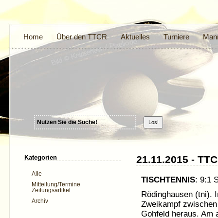
Home
Über den TTCR
Aktuelles
Turniere
Mann
Kategorien
21.11.2015 - TTC
Alle
TISCHTENNIS
: 9:1
Mitteilung/Termine
Zeitungsartikel
Rödinghausen (tni). I
Archiv
Zweikampf zwischen 
Gohfeld heraus. Am 