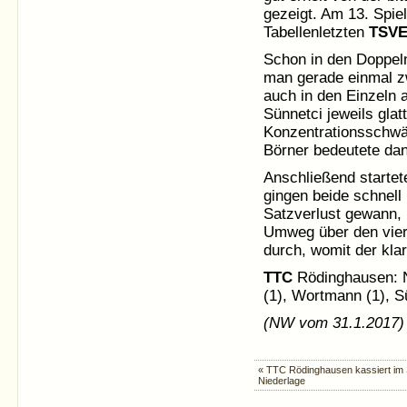
gezeigt. Am 13. Spie
Tabellenletzten
TSV
Schon in den Doppeln
man gerade einmal zw
auch in den Einzeln
Sünnetci jeweils glat
Konzentrationsschwäc
Börner bedeutete da
Anschließend startet
gingen beide schnell
Satzverlust gewann, 
Umweg über den viert
durch, womit der kla
TTC
Rödinghausen: N
(1), Wortmann (1), Sü
(NW vom 31.1.2017)
« TTC Rödinghausen kassiert im Sp
Niederlage