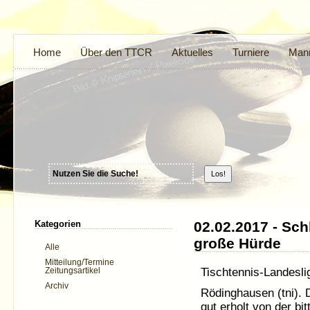
Home
Über den TTCR
Aktuelles
Turniere
Mann
Kategorien
02.02.2017 - Sch
große Hürde
Alle
Mitteilung/Termine
Tischtennis-Landesl
Zeitungsartikel
Archiv
Rödinghausen (tni).
gut erholt von der b