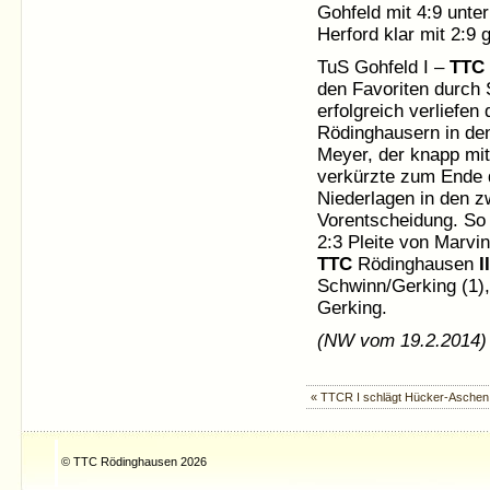
Gohfeld mit 4:9 unte
Herford klar mit 2:9
TuS Gohfeld I –
TTC
den Favoriten durch S
erfolgreich verliefen
Rödinghausern in den
Meyer, der knapp mit
verkürzte zum Ende d
Niederlagen in den z
Vorentscheidung. So 
2:3 Pleite von Marvi
TTC
Rödinghausen
II
Schwinn/Gerking (1),
Gerking.
(NW vom 19.2.2014)
« TTCR I schlägt Hücker-Aschen
© TTC Rödinghausen 2026