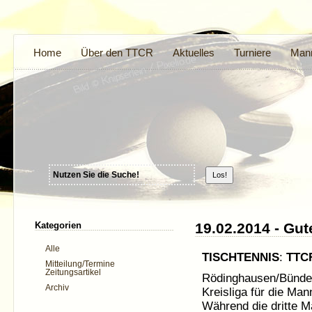
Home
Über den TTCR
Aktuelles
Turniere
Mann
Kategorien
19.02.2014 - Gut
Alle
TISCHTENNIS
:
TTC
Mitteilung/Termine
Zeitungsartikel
Rödinghausen/Bünde (
Archiv
Kreisliga für die Ma
Während die dritte 