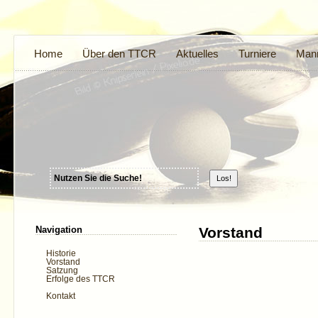
Home
Über den TTCR
Aktuelles
Turniere
Mann
Navigation
Vorstand
Historie
Vorstand
Satzung
Erfolge des TTCR
Kontakt