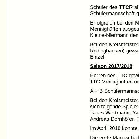
Schüler des
TTCR
si
Schülermannschaft ga
Erfolgreich bei den 
Mennighüffen ausget
Kleine-Niermann den 
Bei den Kreismeiste
Rödinghausen) gewann
Einzel.
Saison 2017/2018
Herren des
TTC
gewi
TTC
Mennighüffen mi
A + B Schülermannsch
Bei den Kreismeister
sich folgende Spiele
Janos Wortmann, Yan
Andreas Dornhöfer, F
Im April 2018 konnte
Die erste Mannschaft