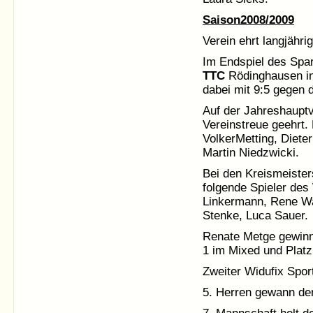
Saison2008/2009
Verein ehrt langjähri
Im Endspiel des Spa
TTC
Rödinghausen in 
dabei mit 9:5 gegen
Auf der Jahreshauptv
Vereinstreue geehrt
VolkerMetting, Diete
Martin Niedzwicki.
Bei den Kreismeister
folgende Spieler des
Linkermann, Rene Wa
Stenke, Luca Sauer.
Renate Metge gewinnt
1 im Mixed und Plat
Zweiter Widufix Spor
5. Herren gewann den