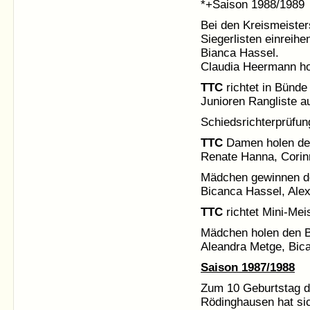
*+Saison 1988/1989
Bei den Kreismeister
Siegerlisten einreih
Bianca Hassel.
Claudia Heermann hol
TTC
richtet in Bünde
Junioren Rangliste a
Schiedsrichterprüfu
TTC
Damen holen den 
Renate Hanna, Corin
Mädchen gewinnen den
Bicanca Hassel, Ale
TTC
richtet Mini-Mei
Mädchen holen den Be
Aleandra Metge, Bic
Saison 1987/1988
Zum 10 Geburtstag d
Rödinghausen hat si