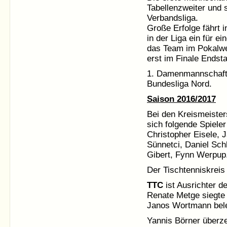
Tabellenzweiter und s
Verbandsliga.
Große Erfolge fährt 
in der Liga ein für ei
das Team im Pokalwet
erst im Finale Endsta
1. Damenmannschaft m
Bundesliga Nord.
Saison 2016/2017
Bei den Kreismeister
sich folgende Spiele
Christopher Eisele, 
Sünnetci, Daniel Sch
Gibert, Fynn Werpup
Der Tischtenniskreis
TTC
ist Ausrichter d
Renate Metge siegte
Janos Wortmann beleg
Yannis Börner überz