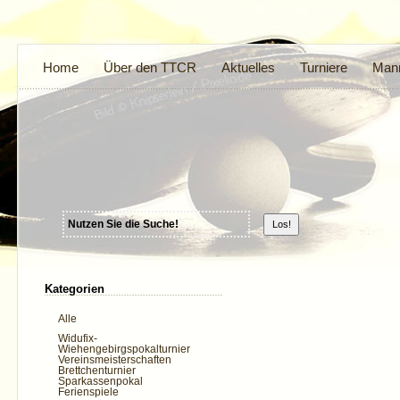
Home
Über den TTCR
Aktuelles
Turniere
Mann
Kategorien
Alle
Widufix-
Wiehengebirgspokalturnier
Vereinsmeisterschaften
Brettchenturnier
Sparkassenpokal
Ferienspiele