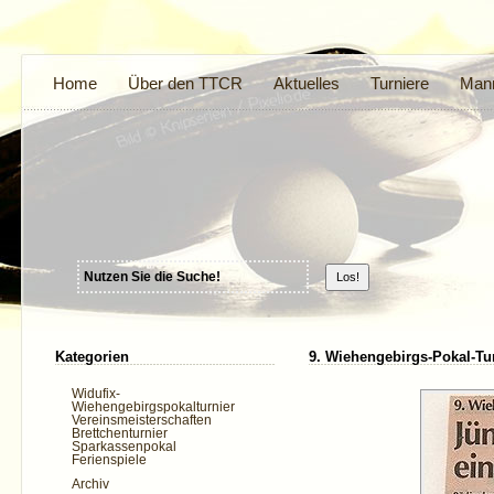
Home
Über den TTCR
Aktuelles
Turniere
Mann
Kategorien
9. Wiehengebirgs-Pokal-Tu
Widufix-
Wiehengebirgspokalturnier
Vereinsmeisterschaften
Brettchenturnier
Sparkassenpokal
Ferienspiele
Archiv