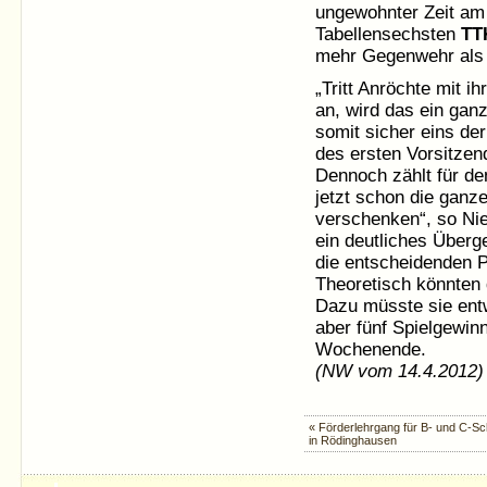
ungewohnter Zeit a
Tabellensechsten
TT
mehr Gegenwehr als 
„Tritt Anröchte mit
an, wird das ein gan
somit sicher eins der
des ersten Vorsitze
Dennoch zählt für de
jetzt schon die ganz
verschenken“, so Nie
ein deutliches Überg
die entscheidenden P
Theoretisch könnten
Dazu müsste sie entw
aber fünf Spielgewin
Wochenende.
(NW vom 14.4.2012)
« Förderlehrgang für B- und C-Sc
in Rödinghausen