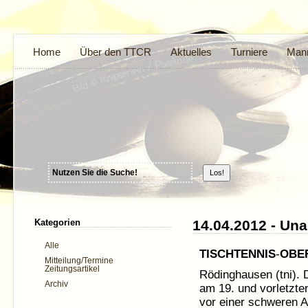
Home
Über den TTCR
Aktuelles
Turniere
Mann
Kategorien
14.04.2012 - Un
Alle
TISCHTENNIS
-
OBE
Mitteilung/Termine
Zeitungsartikel
Rödinghausen (tni).
Archiv
am 19. und vorletzte
vor einer schweren 