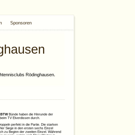
n
Sponsoren
ghausen
htennisclubs Rödinghausen.
s
BTW
Bünde haben die Hinrunde der
 beim TV Elverdissen durch.
Doppeln perfekt in die Partie. Die starken
ier Siege in den ersten sechs Einzel
uch zu Beginn der zweiten Einzel. Während