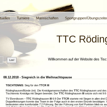
tuelles
Turniere
Mannschaften
Sportgruppen/Übungszeite
TTC Rödin
Willkommen auf der Website des Tisc
08.12.2018 - Siegreich in die Weihnachtspause
TISCHTENNIS
: Sieg für den
TTCR
III
Rödinghausen/Bünde (tni). Die Kreisligamannschaften des
TTC
Rödinghausen und de
Tischtennis Kreisliga mit Siegen beendet. Der
TTC
Rödinghausen
III
setzte sich mit 9:6
TV Elverdissen –
TTC
Rödinghausen
III
6:9 Der
TTCR
startete mit Siegen in allen drei 
Doppelleistungen konnte das Team in der Folge auch in den ersten Einzeln bestätigen. V
bedeuteten eine komfortable 7:2 Führung. Bei der Führung von fünf Punkten blieb es a