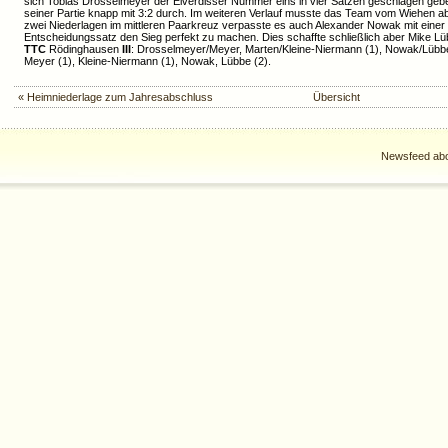
sich Tobias Drosselmeyer der Elverdisser Nummer eins in vier Sätzen geschlagen gebe
seiner Partie knapp mit 3:2 durch. Im weiteren Verlauf musste das Team vom Wiehen ab
zwei Niederlagen im mittleren Paarkreuz verpasste es auch Alexander Nowak mit einer
Entscheidungssatz den Sieg perfekt zu machen. Dies schaffte schließlich aber Mike Lüb
TTC
Rödinghausen
III
: Drosselmeyer/Meyer, Marten/Kleine-Niermann (1), Nowak/Lübbe 
Meyer (1), Kleine-Niermann (1), Nowak, Lübbe (2).
« Heimniederlage zum Jahresabschluss
Übersicht
Newsfeed abo