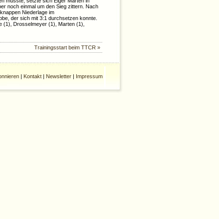
n musste, setzte sich Elger Marten in
er noch einmal um den Sieg zittern. Nach
 knappen Niederlage im
be, der sich mit 3:1 durchsetzen konnte.
(1), Drosselmeyer (1), Marten (1),
Trainingsstart beim TTCR »
nnieren
|
Kontakt
|
Newsletter
|
Impressum