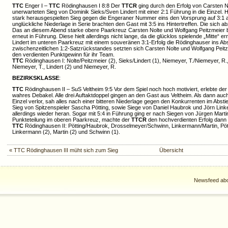
TTC
Enger I –
TTC
Rödinghausen I 8:8 Der
TTCR
ging durch den Erfolg von Carsten N
unerwarteten Sieg von Dominik Sieks/Sven Lindert mit einer 2:1 Führung in die Einzel. 
stark herausgespielten Sieg gegen die Engeraner Nummer eins den Vorsprung auf 3:1 a
unglückliche Niederlage in Serie brachten den Gast mit 3:5 ins Hintertreffen. Die sich 
Das an diesem Abend starke obere Paarkreuz Carsten Nolte und Wolfgang Peitzmeier
erneut in Führung. Diese hielt allerdings nicht lange, da die glücklos spielende „Mitte“ e
Lindert im unteren Paarkreuz mit einem souveränen 3:1-Erfolg die Rödinghauser ins Ab
zwischenzeitlichen 1:2-Satzrückstandes setzten sich Carsten Nolte und Wolfgang Peit
den verdienten Punktgewinn für ihr Team.
TTC
Rödinghausen I: Nolte/Peitzmeier (2), Sieks/Lindert (1), Niemeyer, T./Niemeyer, R., 
Niemeyer, T., Lindert (2) und Niemeyer, R.
BEZIRKSKLASSE
:
TTC
Rödinghausen II – SuS Veltheim 9:5 Vor dem Spiel noch hoch motiviert, erlebte de
wahres Debakel. Alle drei Auftaktdoppel gingen an den Gast aus Veltheim. Als dann au
Einzel verlor, sah alles nach einer bitteren Niederlage gegen den Konkurrenten im Abs
Sieg von Spitzenspieler Sascha Pötting, sowie Siege von Daniel Haubrok und Jörn Link
allerdings wieder heran. Sogar mit 5:4 in Führung ging er nach Siegen von Jürgen Mart
Punkteteilung im oberen Paarkreuz, machte der
TTCR
den hochverdienten Erfolg dann m
TTC
Rödinghausen II: Pötting/Haubrok, Drosselmeyer/Schwinn, Linkermann/Martin, Pött
Linkermann (2), Martin (2) und Schwinn (1).
« TTC Rödinghausen III müht sich zum Sieg
Übersicht
Newsfeed abo