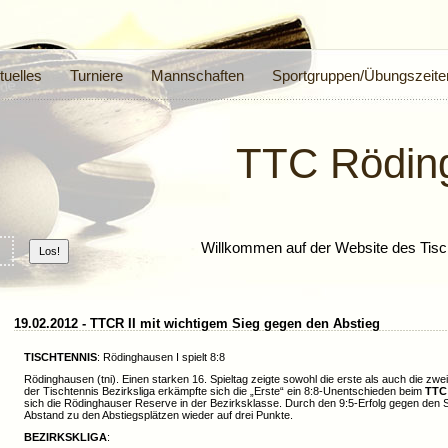
tuelles
Turniere
Mannschaften
Sportgruppen/Übungszeite
TTC Rödin
Willkommen auf der Website des Tisc
19.02.2012 - TTCR II mit wichtigem Sieg gegen den Abstieg
TISCHTENNIS
: Rödinghausen I spielt 8:8
Rödinghausen (tni). Einen starken 16. Spieltag zeigte sowohl die erste als auch die zw
der Tischtennis Bezirksliga erkämpfte sich die „Erste“ ein 8:8-Unentschieden beim
TTC
sich die Rödinghauser Reserve in der Bezirksklasse. Durch den 9:5-Erfolg gegen den
Abstand zu den Abstiegsplätzen wieder auf drei Punkte.
BEZIRKSKLIGA
: