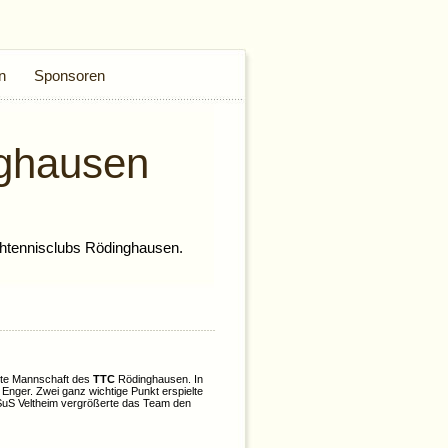
n
Sponsoren
ghausen
htennisclubs Rödinghausen.
eite Mannschaft des
TTC
Rödinghausen. In
Enger. Zwei ganz wichtige Punkt erspielte
 SuS Veltheim vergrößerte das Team den