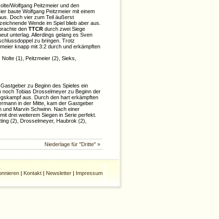
olte/Wolfgang Peitzmeier und den
Hier baute Wolfgang Peitzmeier mit einem
us. Doch vier zum Teil äußerst
abzeichnende Wende im Spiel blieb aber aus.
 brachte den
TTCR
durch zwei Siege
rneut unterlag. Allerdings gelang es Sven
schlussdoppel zu bringen. Trotz
zmeier knapp mit 3:2 durch und erkämpften
Nolte (1), Peitzmeier (2), Sieks,
r Gastgeber zu Beginn des Spieles ein
ch noch Tobias Drosselmeyer zu Beginn der
tiegskampf aus. Durch den hart erkämpften
ermann in der Mitte, kam der Gastgeber
in und Marvin Schwinn. Nach einer
it drei weiterem Siegen in Serie perfekt.
ing (2), Drosselmeyer, Haubrok (2),
Niederlage für "Dritte" »
nnieren
|
Kontakt
|
Newsletter
|
Impressum