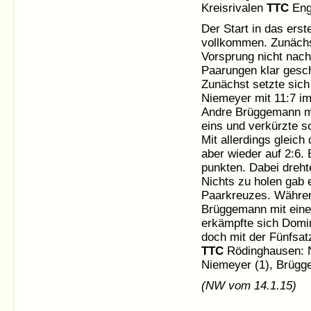
Kreisrivalen
TTC
Eng
Der Start in das ers
vollkommen. Zunächs
Vorsprung nicht nac
Paarungen klar gesch
Zunächst setzte sich
Niemeyer mit 11:7 i
Andre Brüggemann mi
eins und verkürzte s
Mit allerdings gleich
aber wieder auf 2:6.
punkten. Dabei dreht
Nichts zu holen gab 
Paarkreuzes. Während
Brüggemann mit einer
erkämpfte sich Domin
doch mit der Fünfsat
TTC
Rödinghausen: N
Niemeyer (1), Brügge
(NW vom 14.1.15)