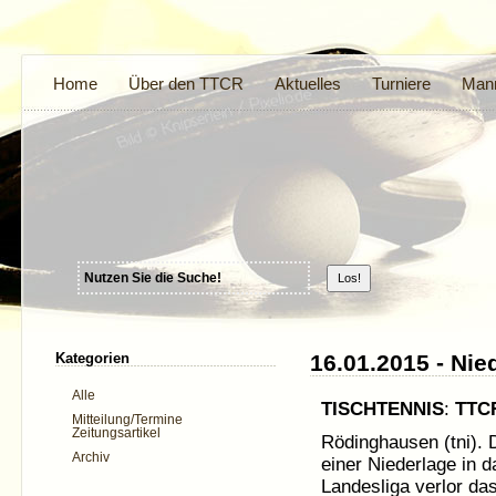
Home
Über den TTCR
Aktuelles
Turniere
Mann
Kategorien
16.01.2015 - Ni
Alle
TISCHTENNIS
:
TTC
Mitteilung/Termine
Zeitungsartikel
Rödinghausen (tni).
Archiv
einer Niederlage in d
Landesliga verlor d