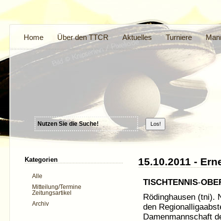
Home
Über den TTCR
Aktuelles
Turniere
Mann
Kategorien
15.10.2011 - Ern
Alle
TISCHTENNIS
-
OBE
Mitteilung/Termine
Zeitungsartikel
Rödinghausen (tni).
Archiv
den Regionalligaabst
Damenmannschaft 