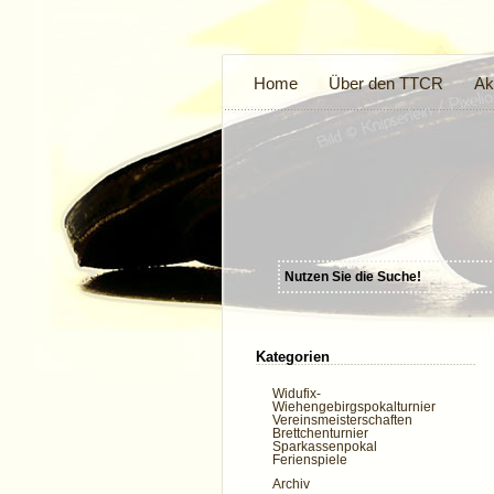
Home
Über den TTCR
Ak
Kategorien
Widufix-
Wiehengebirgspokalturnier
Vereinsmeisterschaften
Brettchenturnier
Sparkassenpokal
Ferienspiele
Archiv