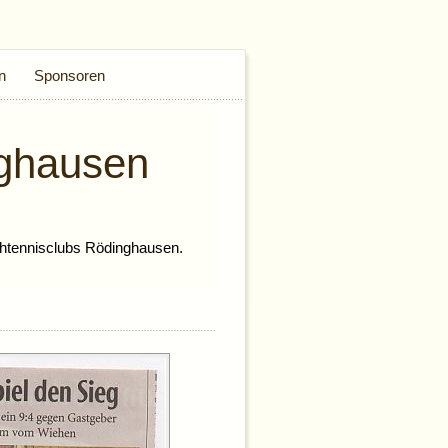
n
Sponsoren
ghausen
htennisclubs Rödinghausen.