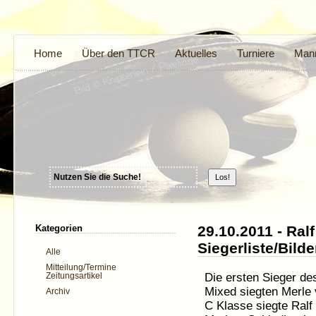
Home
Über den TTCR
Aktuelles
Turniere
Mann
Kategorien
29.10.2011 - Ral
Siegerliste/Bild
Alle
Mitteilung/Termine
Die ersten Sieger de
Zeitungsartikel
Mixed siegten Merle
Archiv
C Klasse siegte Ral