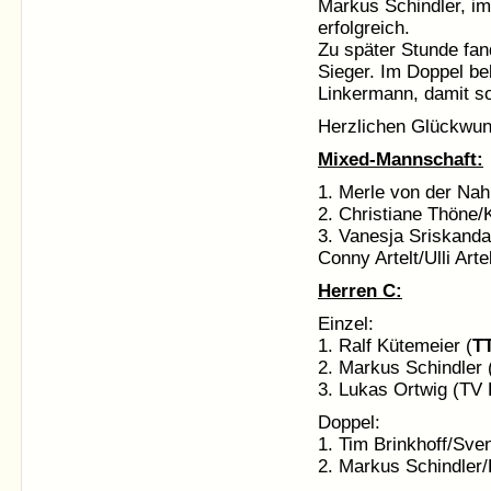
Markus Schindler, i
erfolgreich.
Zu später Stunde fa
Sieger. Im Doppel be
Linkermann, damit so
Herzlichen Glückwuns
Mixed-Mannschaft:
1. Merle von der N
2. Christiane Thöne
3. Vanesja Sriskanda
Conny Artelt/Ulli Ar
Herren C:
Einzel:
1. Ralf Kütemeier (
T
2. Markus Schindler 
3. Lukas Ortwig (TV 
Doppel:
1. Tim Brinkhoff/Sve
2. Markus Schindler/