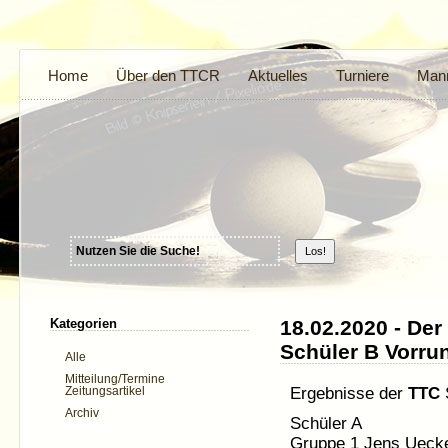
Home
Über den TTCR
Aktuelles
Turniere
Mann
Kategorien
18.02.2020 - Der
Schüler B Vorru
Alle
Mitteilung/Termine
Ergebnisse der
TTC
S
Zeitungsartikel
Archiv
Schüler A
Gruppe 1 Jens Uecker