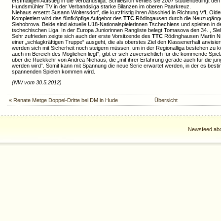
erstmaligen Aufstieg in die Verbandsliga. Schließlich verließ sie 2007 studienbedingt den
Hundsmühler TV in der Verbandsliga starke Bilanzen im oberen Paarkreuz.
Niehaus ersetzt Susann Woltersdorf, die kurzfristig ihren Abschied in Richtung VfL Old
Komplettiert wird das fünfköpfige Aufgebot des
TTC
Rödingausen durch die Neuzugäng
Slehobrova. Beide sind aktuelle U18-Nationalspielerinnen Tschechiens und spielten in 
tschechischen Liga. In der Europa Juniorinnen Rangliste belegt Tomasova den 34. , Sle
Sehr zufrieden zeigte sich auch der erste Vorsitzende des
TTC
Rödinghausen Martin Nie
einer „schlagkräftigen Truppe“ ausgeht, die als oberstes Ziel den Klassenerhalt anvisier
werden sich mit Sicherheit noch steigern müssen, um in der Regionalliga bestehen zu kö
auch im Bereich des Möglichen liegt“, gibt er sich zuversichtlich für die kommende Spielz
über die Rückkehr von Andrea Niehaus, die „mit ihrer Erfahrung gerade auch für die jung
werden wird“. Somit kann mit Spannung die neue Serie erwartet werden, in der es best
spannenden Spielen kommen wird.
(NW vom 30.5.2012)
« Renate Metge Doppel-Dritte bei DM in Hude
Übersicht
Newsfeed abo