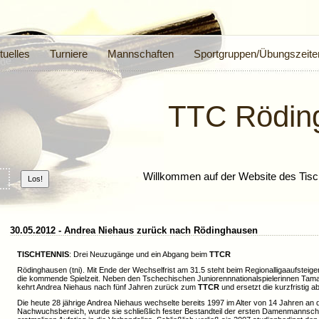
tuelles
Turniere
Mannschaften
Sportgruppen/Übungszeite
TTC Rödin
Willkommen auf der Website des Tisc
30.05.2012 - Andrea Niehaus zurück nach Rödinghausen
TISCHTENNIS
: Drei Neuzugänge und ein Abgang beim
TTCR
Rödinghausen (tni). Mit Ende der Wechselfrist am 31.5 steht beim Regionalligaaufsteig
die kommende Spielzeit. Neben den Tschechischen Juniorennnationalspielerinnen Ta
kehrt Andrea Niehaus nach fünf Jahren zurück zum
TTCR
und ersetzt die kurzfristig
Die heute 28 jährige Andrea Niehaus wechselte bereits 1997 im Alter von 14 Jahren an
Nachwuchsbereich, wurde sie schließlich fester Bestandteil der ersten Damenmannscha